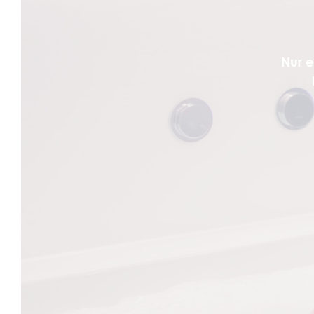
Nur e
I
H
R
E
A
N
F
R
A
G
E