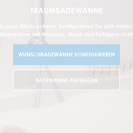
TRAUMBADEWANNE
in paar Klicks entfernt. Konfigurieren Sie sich einfac
Badewanne mit Massage, Musik und farbigem Licht
WUNSCHBADEWANNE KONFIGURIEREN
BADEWANNE ANFRAGEN