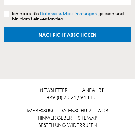
d
e
D
n
Ich habe die
Datenschutzbestimmungen
gelesen und
a
bin damit einverstanden.
t
e
n
NACHRICHT ABSCHICKEN
s
c
h
u
t
z
v
e
r
NEWSLETTER
ANFAHRT
e
+49 (0) 70 24 / 94 11 0
i
n
IMPRESSUM
DATENSCHUTZ
AGB
b
HINWEISGEBER
SITEMAP
a
r
BESTELLUNG WIDERRUFEN
u