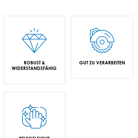
Widerstandsfähige
Einfach auf die
Oberfläche
gewünschten
Maße zusägen
ROBUST &
GUT ZU VERARBEITEN
WIDERSTANDSFÄHIG
Mit
handelsüblichen
milden
Reinigungsmitteln
einfach zu