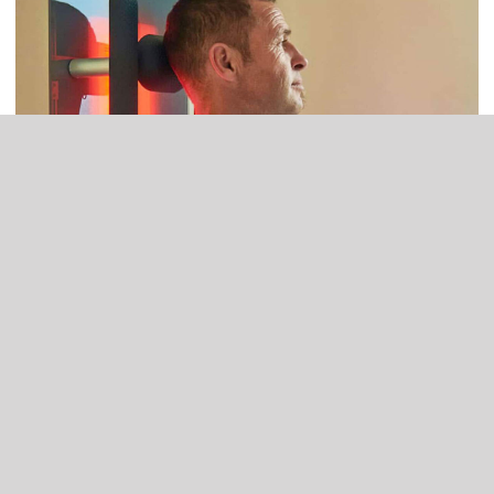
INFRAROT
ALLES PASSEND FÜR DEIN BAD
Die Repabad Produktlinien