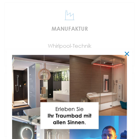
MANUFAKTUR
Whirlpool-Technik
Made in Germany
GEPRÜFT
Erfüllt alle DIN-Normen
für Hygiene & Schall