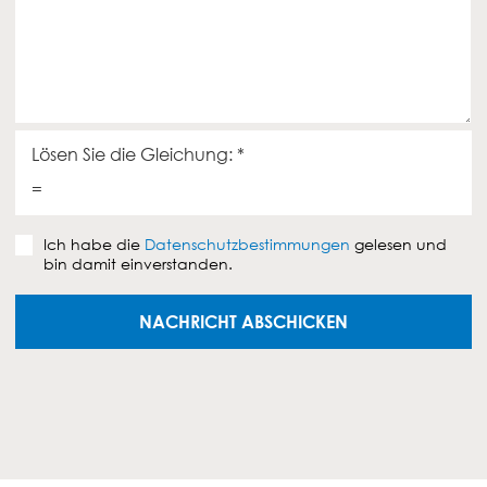
c
r
o
h
*
g
r
e
i
z
c
u
h
s
t
e
Lösen Sie die Gleichung:
*
n
=
d
e
D
n
Ich habe die
Datenschutzbestimmungen
gelesen und
a
bin damit einverstanden.
t
e
n
NACHRICHT ABSCHICKEN
s
c
h
u
t
z
v