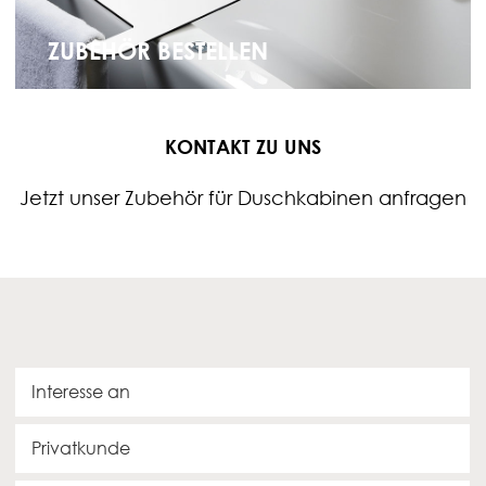
ZUBEHÖR BESTELLEN
KONTAKT ZU UNS
Jetzt unser Zubehör für Duschkabinen anfragen
I
n
t
K
e
u
r
n
e