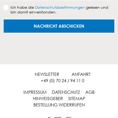
e
D
n
Ich habe die
Datenschutzbestimmungen
gelesen und
a
bin damit einverstanden.
t
e
n
NACHRICHT ABSCHICKEN
s
c
h
u
t
z
v
e
r
NEWSLETTER
ANFAHRT
e
+49 (0) 70 24 / 94 11 0
i
n
IMPRESSUM
DATENSCHUTZ
AGB
b
HINWEISGEBER
SITEMAP
a
r
BESTELLUNG WIDERRUFEN
u
n