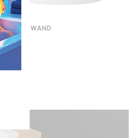
VENICE F WAND
 Formen