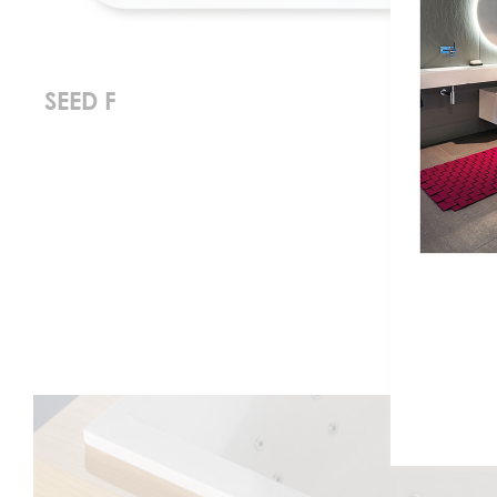
SEED F
Bestel