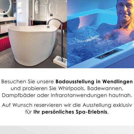
VENICE F ECK
HARMONISCHES BADDESIGN
len Sie Ihre Wanne freistehend in verschiedensten