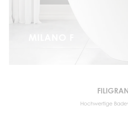
MILANO F
FILIGRA
Hochwertige Badew