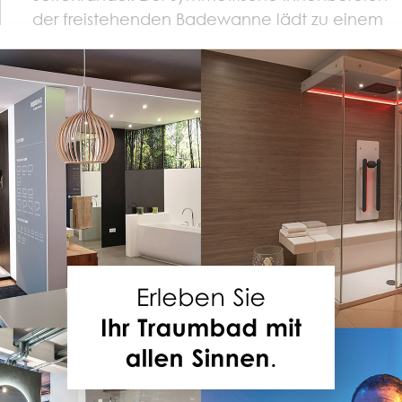
der freistehenden Badewanne lädt zu einem
entspannten Wannenbad auch zu Zweit ein.
MILANO lässt sich, wie alle freistehenden
Repabad Badewannen auf den fertig geflieste
Boden stellen.
DE PRODUKTE
zu Ihrer Badewanne MILANO F