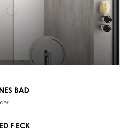
INES BAD
äder
D F ECK