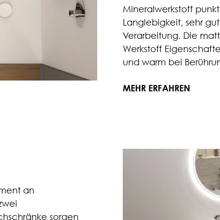
Mineralwerkstoff punkt
Langlebigkeit, sehr g
Verarbeitung. Die mat
Werkstoff Eigenschafte
und warm bei Berühru
MEHR ERFAHREN
iment an
zwei
chschränke sorgen