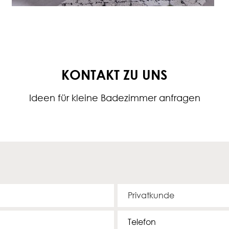
Badewannen Vielfalt garantiert
KONTAKT ZU UNS
Ideen für kleine Badezimmer anfragen
K
u
n
T
d
e