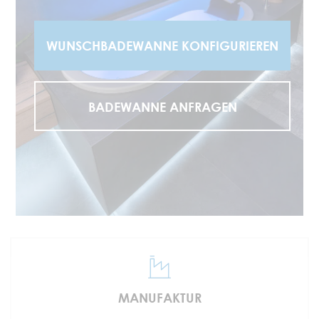
I
H
WUNSCHBADEWANNE KONFIGURIEREN
R
E
A
BADEWANNE ANFRAGEN
N
F
R
A
G
E
MANUFAKTUR