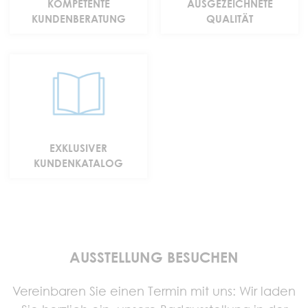
KOMPETENTE
AUSGEZEICHNETE
info@repabad.com
KUNDENBERATUNG
QUALITÄT
Wannen,
Waschtische und
Badmöbel
Kollektion
EXKLUSIVER
Ansehen
KUNDENKATALOG
AUSSTELLUNG BESUCHEN
Vereinbaren Sie einen Termin mit uns: Wir laden