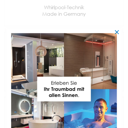
Whirlpool-Technik
Made in Germany
GEPRÜFT
Erfüllt alle DIN-Normen
für Hygiene & Schall
INSTALLATION