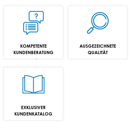
TELEFON:
+49 (0) 70 24 / 94
11 0
KOMPETENTE
AUSGEZEICHNETE
E-MAIL:
KUNDENBERATUNG
QUALITÄT
info@repabad.com
Wannen,
Waschtische und
Badmöbel
Kollektion
EXKLUSIVER
Ansehen
KUNDENKATALOG