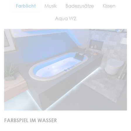
Farblicht
Musik
Badezusätze
Kissen
Aqua W2
FARBSPIEL IM WASSER