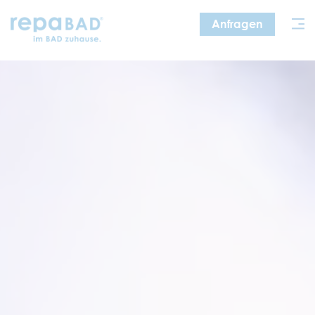
Zum
Anfragen
Inhalt
springen