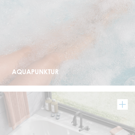
AQUAPUNKTUR