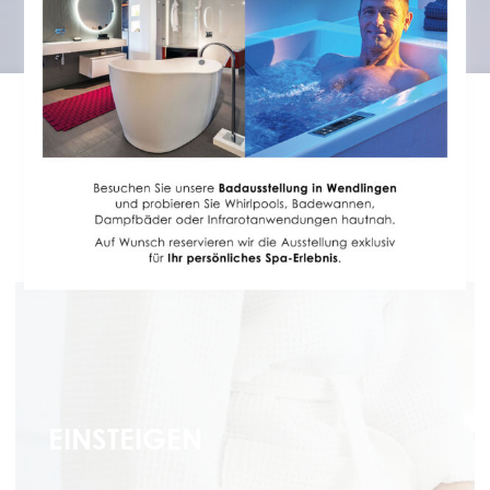
BADEWANNE MIT DÜSEN
Entspannt genießen in der Whirlwanne
EINSTEIGEN