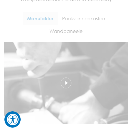
Manufaktur
Poolwannenkasten
Wandpaneele