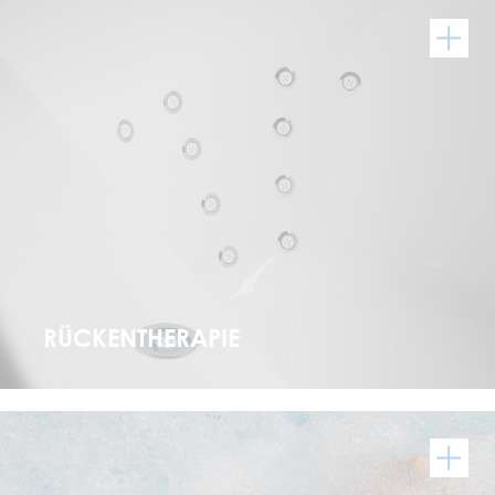
RÜCKENTHERAPIE