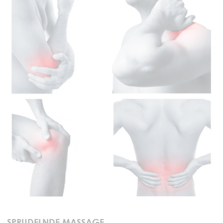
SPRUDELNDE MASSAGE