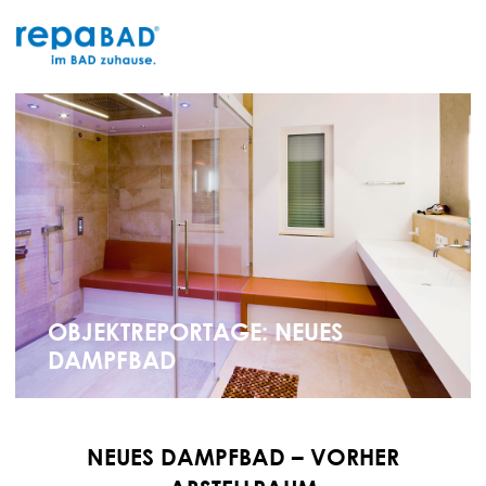
Zum
Inhalt
springen
OBJEKTREPORTAGE: NEUES
DAMPFBAD
NEUES DAMPFBAD – VORHER