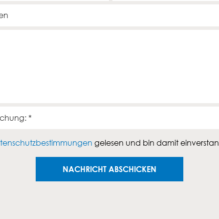
n
d
eichung:
*
tenschutzbestimmungen
gelesen und bin damit einversta
NACHRICHT ABSCHICKEN