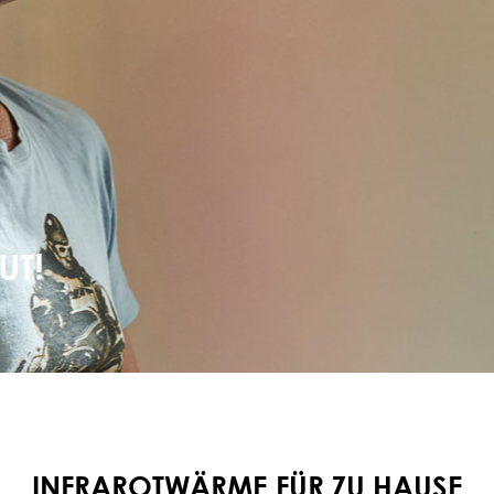
UT!
INFRAROTWÄRME FÜR ZU HAUSE