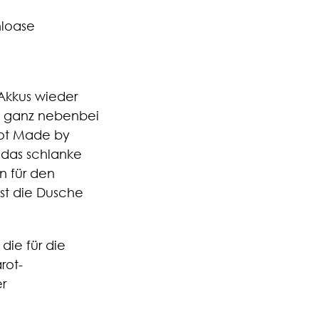
hloase
Akkus wieder
so ganz nebenbei
rot Made by
 das schlanke
n für den
ist die Dusche
die für die
rot-
r