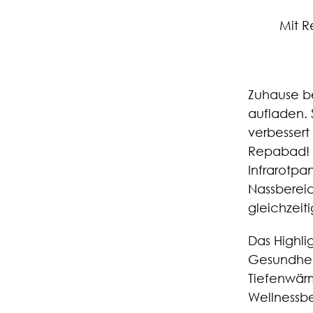
Mit R
Zuhause b
aufladen. 
verbessert
Repabad! I
Infrarotp
Nassbereic
gleichzeiti
Das Highli
Gesundhei
Tiefenwär
Wellnessb