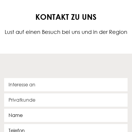
KONTAKT ZU UNS
Lust auf einen Besuch bei uns und in der Region
I
n
t
K
e
u
r
n
e
N
d
s
a
e
s
m
T
e
e