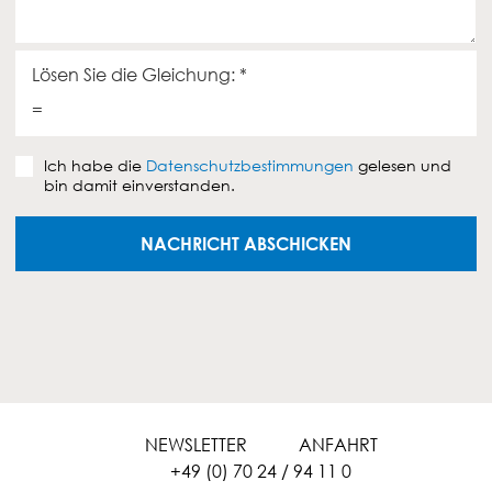
z
c
u
h
s
t
e
Lösen Sie die Gleichung:
*
n
=
d
e
D
n
Ich habe die
Datenschutzbestimmungen
gelesen und
a
bin damit einverstanden.
t
e
n
NACHRICHT ABSCHICKEN
s
c
h
u
t
z
v
e
r
NEWSLETTER
ANFAHRT
e
+49 (0) 70 24 / 94 11 0
i